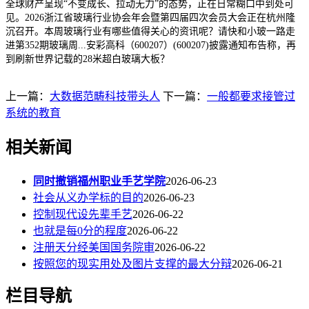
全球财产呈现“不变成长、拉动无力”的态势，正在日常糊口中到处可
见。2026浙江省玻璃行业协会年会暨第四届四次会员大会正在杭州隆
沉召开。本周玻璃行业有哪些值得关心的资讯呢？请快和小玻一路走
进第352期玻璃周...安彩高科（600207）(600207)披露通知布告称，再
到刷新世界记载的28米超白玻璃大板？
上一篇：
大数据范畴科技带头人
下一篇：
一般都要求接管过
系统的教育
相关新闻
同时撤销福州职业手艺学院
2026-06-23
社会从义办学标的目的
2026-06-23
控制现代设先辈手艺
2026-06-22
也就是每0分的程度
2026-06-22
注册天分经美国国务院审
2026-06-22
按照您的现实用处及图片支撑的最大分辩
2026-06-21
栏目导航