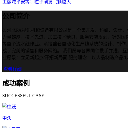
工做域平安等；粒子阐发（颗粒大
公司简介
& 河北PA视讯机械设备有限公司是一个集开发、科研、设计
力量雄厚，技术先进，加工技术精良，服务安装周到，针对国
等整个流水线作业。承接整套自动化生产线系统的设计、制作
成了完美的销售和服务网络。 我们愿与各界同仁携手并进，互惠互
业愿景：立足新起点/开拓新局面 服务理念：以人品制造产品/以真
查看详细
成功案例
SUCCESSFUL CASE
中沃