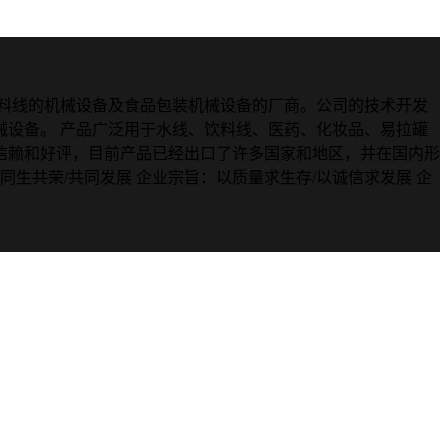
饮料线的机械设备及食品包装机械设备的厂商。公司的技术开发
设备。 产品广泛用于水线、饮料线、医药、化妆品、易拉罐
信赖和好评，目前产品已经出口了许多国家和地区，并在国内形
同生共荣/共同发展 企业宗旨：以质量求生存/以诚信求发展 企