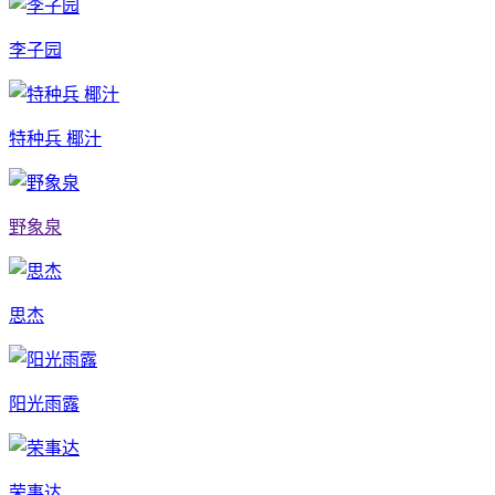
李子园
特种兵 椰汁
野象泉
思杰
阳光雨露
荣事达