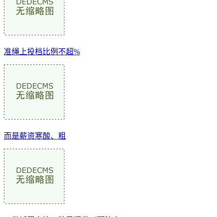
准绳上投档比例不超%
而是薪资寒酸、粗