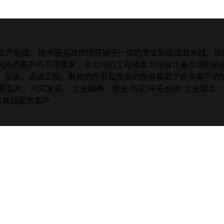
、生产制造、技术服务及市场营销于一体的专业制造成套水线、
内外的客户的不同需求，本公司的工程师会为您设计最合理的机械
、安装、调试工程。美观的外形及完美的服务赢取了许多客户的
利，共同发展。 企业精神：敬业/务实/开拓/创新 企业理念：
诚服务客户 ...