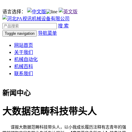
语言选择：
搜 索
导航菜单
Toggle navigation
网站首页
关于我们
机械自动化
机械百科
联系我们
新闻中心
大数据范畴科技带头人
谍报大数据范畴科技带头人，以小我成长履历注释有志青年的强