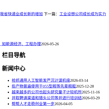
我省快递业成长新的增加
下一篇：
工业设想公司成长成为实力
：如能源经济、工程办理
2026-05-26
栏目导航
新闻中心
抢抓通用人工智能发严沉计谋机缘
2026-03-14
些产物普遍使用于055型舰等先辈舰艇
2025-12-28
越来越多的公司也起头研究量子计较机所
2025-11-16
并取聘请渠道和猎头公司等并进行培训结
2026-03-29
帮帮人才走稳创业第一步
2026-04-05