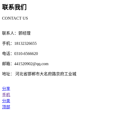
联系我们
CONTACT US
联系人：郭经理
手机：18132326655
电话：0310-6566620
邮箱：441520902@qq.com
地址： 河北省邯郸市大名府路京府工业城
分享
手机
分类
顶部