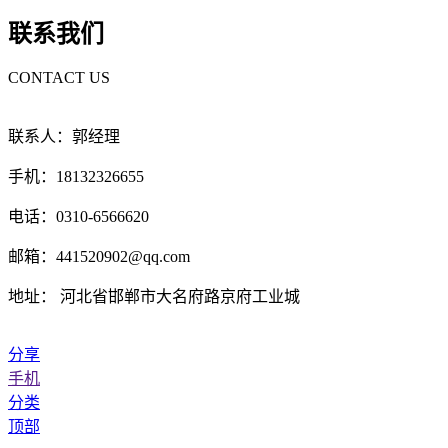
联系我们
CONTACT US
联系人：郭经理
手机：18132326655
电话：0310-6566620
邮箱：441520902@qq.com
地址： 河北省邯郸市大名府路京府工业城
分享
手机
分类
顶部