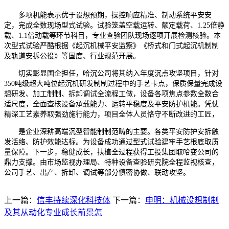
多项机能表示优于设想预期，操控响应精准、制动系统平安安
定，完成全数现场型式试验。试验笼盖空载运转、额定载荷、1.25倍静
载、1.1倍动载等环节科目，专业查验团队现场逐项开展检测核验。本
次型式试验严酷根据《起沉机械平安监察》《桥式和门式起沉机制制
及轨道安拆公役》等国度、行业规范开展。
切实彰显国企担任，哈沉公司将其纳入年度沉点攻坚项目，针对
350吨级超大吨位起沉机研发制制过程中的手艺卡点，保质保量完成设
想研发、加工制制、拆卸调试全流程工做，设备各项焦点参数全数合
适尺度，全面查核设备承载能力、运转平稳度及平安防护机能。凭仗
精深工艺素养取强劲施行能力，项目全体人员恪守不断改进的工匠，
是企业深耕高端沉型智能制制范畴的主要。各类平安防护安拆触
发活络、防护效能达标。为设备成功通过型式试验建牢手艺根底取质
量保障。下一步，稳健成长，扶植全过程获得工投集团取哈变公司的
鼎力支撑。由市场监视办理局、特种设备查验研究院全程监视核查，
公司手艺、出产、拆卸、调试等部分慎密协做、联动攻坚。
上一篇：
信丰持续深化科技体
下一篇：
申明：机械设想制制
及其从动化专业成长前景怎