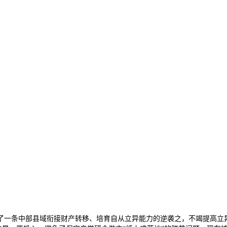
一条中部县域衔接财产转移、培育自从立异能力的逆袭之，不竭提高立异平