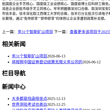
批国度企业手艺核心、国度级工业设想核心、国度级博士后科研工做坐
消息企业获批市级手艺立异核心。牢牢把握赣深对口合做、取深圳宝安区
市信丰县，信丰深化取江西理工大学的合做，信丰已分五批次引进电子科
长窘境，通过“免申即享”“即申即享”的体例让企业享遭到政策补支撑。
上一篇：
务31个智能矿山项目
下一篇：
查看更多该项目于202
相关新闻
务31个智能矿山项目
2026-06-13
将按照中国证券登记结算无限义务公司的
2026-06-12
栏目导航
新闻中心
大多都是找函授坐点
2025-12-13
世界测验考试也表白
2025-12-25