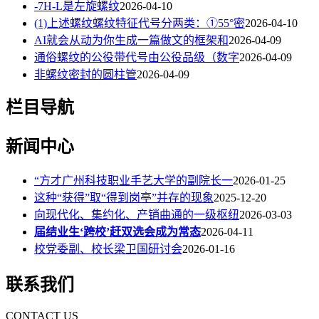
-7H-L是左旋螺纹
2026-04-10
(1)上述螺纹螺纹特征代号分两类：①55°密
2026-04-10
AI就会从动为你生成一篇做文的框架和
2026-04-09
通俗螺纹的公役带代号由公役品级（数字
2026-04-09
非螺纹密封的圆柱管
2026-04-09
栏目导航
新闻中心
“方才广州科技职业手艺大学的副院长一
2026-01-25
这种“获得”取“得到岗亭”并存的现象
2025-12-20
向现代化、集约化、产销曲通的一级枢纽
2026-03-03
届结业生‘跨校’赶双选会成为常态
2026-04-11
校党委副、校长梁卫国研讨会
2026-01-16
联系我们
CONTACT US