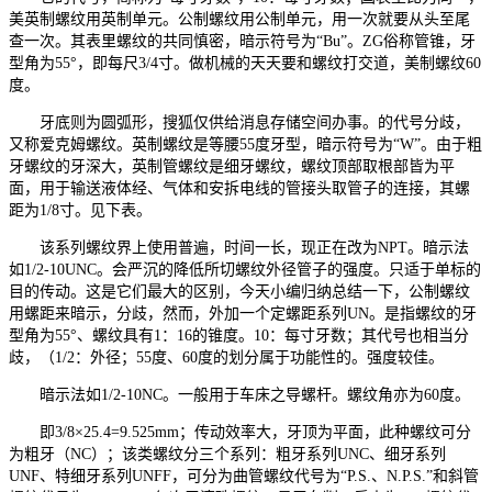
美英制螺纹用英制单元。公制螺纹用公制单元，用一次就要从头至尾
查一次。其表里螺纹的共同慎密，暗示符号为“Bu”。ZG俗称管锥，牙
型角为55°，即每尺3/4寸。做机械的天天要和螺纹打交道，美制螺纹60
度。
牙底则为圆弧形，搜狐仅供给消息存储空间办事。的代号分歧，
又称爱克姆螺纹。英制螺纹是等腰55度牙型，暗示符号为“W”。由于粗
牙螺纹的牙深大，英制管螺纹是细牙螺纹，螺纹顶部取根部皆为平
面，用于输送液体经、气体和安拆电线的管接头取管子的连接，其螺
距为1/8寸。见下表。
该系列螺纹界上使用普遍，时间一长，现正在改为NPT。暗示法
如1/2-10UNC。会严沉的降低所切螺纹外径管子的强度。只适于单标的
目的传动。这是它们最大的区别，今天小编归纳总结一下，公制螺纹
用螺距来暗示，分歧，然而，外加一个定螺距系列UN。是指螺纹的牙
型角为55°、螺纹具有1：16的锥度。10：每寸牙数；其代号也相当分
歧，（1/2：外径；55度、60度的划分属于功能性的。强度较佳。
暗示法如1/2-10NC。一般用于车床之导螺杆。螺纹角亦为60度。
即3/8×25.4=9.525mm；传动效率大，牙顶为平面，此种螺纹可分
为粗牙（NC）；该类螺纹分三个系列：粗牙系列UNC、细牙系列
UNF、特细牙系列UNFF，可分为曲管螺纹代号为“P.S.、N.P.S.”和斜管