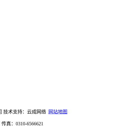
设备有限公司 技术支持：云成网络
网站地图
：0310-6566621