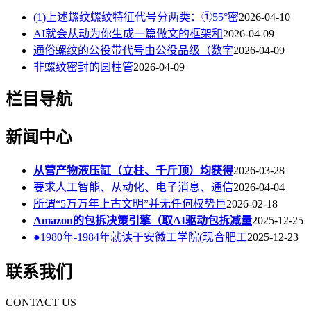
(1)上述螺纹螺纹特征代号分两类：①55°密
2026-04-10
AI就会从动为你生成一篇做文的框架和
2026-04-09
通俗螺纹的公役带代号由公役品级（数字
2026-04-09
非螺纹密封的圆柱管
2026-04-09
栏目导航
新闻中心
从营产物液压缸（立柱、千斤顶）均获得
2026-03-28
要求人工智能、从动化、电子消息、通信
2026-04-04
所谓“5万万年上古文明”并无任何权势巨
2026-02-18
Amazon的包拆决策引擎（取AI驱动包拆减量
2025-12-25
●1980年-1984年就读于安徽工学院(现合肥工
2025-12-23
联系我们
CONTACT US