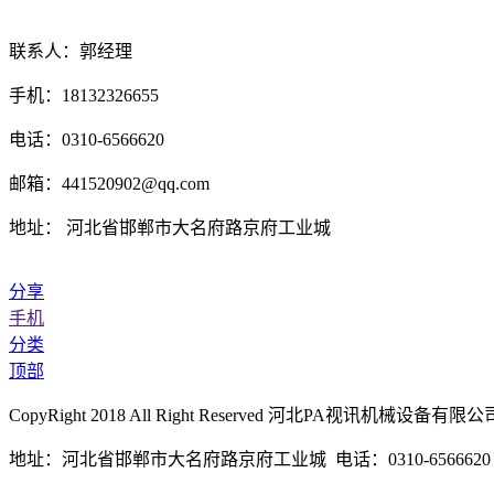
联系人：郭经理
手机：18132326655
电话：0310-6566620
邮箱：441520902@qq.com
地址： 河北省邯郸市大名府路京府工业城
分享
手机
分类
顶部
CopyRight 2018 All Right Reserved 河北PA视讯机械
地址：河北省邯郸市大名府路京府工业城 电话：0310-6566620 传真