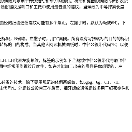
齿形螺纹凡是用于传送活动和动力的螺钉。梯形和锯齿形螺纹的标识表记
)构成，通俗螺纹是糊口和工做中使用最普遍的螺纹，当螺纹为中等拧紧长度
的细齿通俗螺纹可能有多个螺距，左撇子时，默认为6g或6H)。下
表记标帜，N省略。左撇子时，用“/”离隔。所有没有写扭转标的目的的标识
扭转标的目的构成。当其他人阅读机械图纸时，中径公役带代码7E；以便
LH: LH代表左旋螺纹，标签的示例如下:当螺纹中径公役带代号取顶径
纹。拆卸图中经常用到螺纹尺度件，如许才能加工出来的零件是你想要的，左
技术。除了要用规范的体例画螺纹，如5g6g、6g、6H、7H。
H；不标注代号N。外螺纹公役带正在后面，细牙螺纹通俗螺纹多用于细密零件和