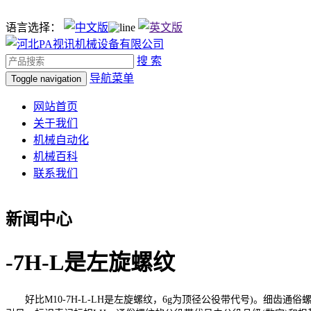
语言选择：
搜 索
导航菜单
Toggle navigation
网站首页
关于我们
机械自动化
机械百科
联系我们
新闻中心
-7H-L是左旋螺纹
好比M10-7H-L-LH是左旋螺纹，6g为顶径公役带代号)。细齿通