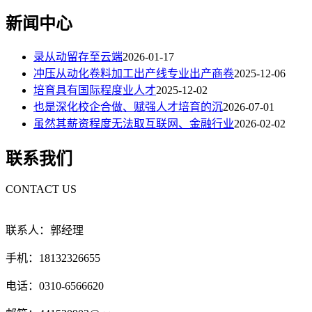
新闻中心
录从动留存至云端
2026-01-17
冲压从动化卷料加工出产线专业出产商卷
2025-12-06
培育具有国际程度业人才
2025-12-02
也是深化校企合做、赋强人才培育的沉
2026-07-01
虽然其薪资程度无法取互联网、金融行业
2026-02-02
联系我们
CONTACT US
联系人：郭经理
手机：18132326655
电话：0310-6566620