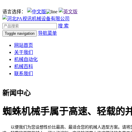
语言选择：
搜 索
导航菜单
Toggle navigation
网站首页
关于我们
机械自动化
机械百科
联系我们
新闻中心
蜘蛛机械手属于高速、轻载的
以便我们为您设想性价比最高、最适合您的机械人选型方案。请将您