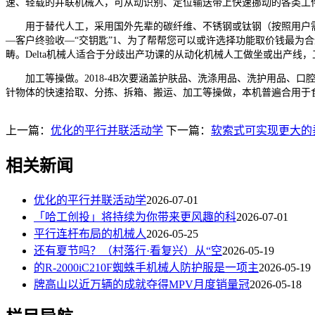
速、轻载的并联机械人，可从动识别、定位输送带上快速挪动的各类工
用于替代人工，采用国外先辈的碳纤维、不锈钢或钛钢（按照用户
—客户终验收—“交钥匙”1、为了帮帮您可以或许选择功能取价钱最
畴。Delta机械人适合于分歧出产功课的从动化机械人工做坐或出产线
加工等操做。2018-4B次要涵盖护肤品、洗涤用品、洗护用品、
针物体的快速拾取、分拣、拆箱、搬运、加工等操做，本机普遍合用于
上一篇：
优化的平行并联活动学
下一篇：
软索式可实现更大的
相关新闻
优化的平行并联活动学
2026-07-01
「哈工创投」将持续为你带来更风趣的科
2026-07-01
平行连杆布局的机械人
2026-05-25
还有夏节吗？（村落行·看复兴）从“空
2026-05-19
的R-2000iC210F蜘蛛手机械人防护服是一项主
2026-05-19
牌高山以近万辆的成就夺得MPV月度销量冠
2026-05-18