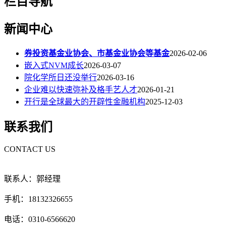
栏目导航
新闻中心
券投资基金业协会、市基金业协会等基金
2026-02-06
嵌入式NVM成长
2026-03-07
院化学所日还没举行
2026-03-16
企业难以快速弥补及格手艺人才
2026-01-21
开行是全球最大的开辟性金融机构
2025-12-03
联系我们
CONTACT US
联系人：郭经理
手机：18132326655
电话：0310-6566620