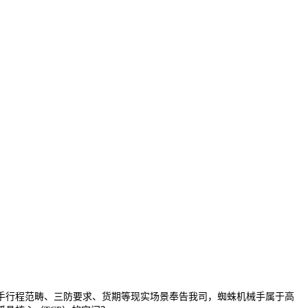
行程范畴、三防要求、货期等现实场景奉告我司，蜘蛛机械手属于高