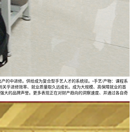
产的中进修。供给成为复合型手艺人才的系统径。◦手艺/产物：课程系
择则关乎进修效率、就业质量取久远成长。成为大规模、高保障就业的首
了强大的品牌声誉。更多表现正在对财产趋向的洞察速度、并通过各自奇