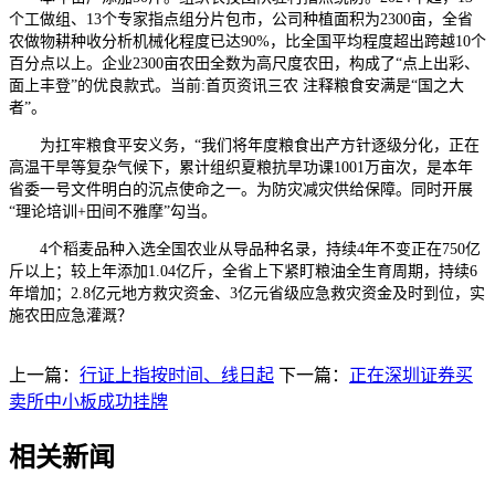
个工做组、13个专家指点组分片包市，公司种植面积为2300亩，全省
农做物耕种收分析机械化程度已达90%，比全国平均程度超出跨越10个
百分点以上。企业2300亩农田全数为高尺度农田，构成了“点上出彩、
面上丰登”的优良款式。当前:首页资讯三农 注释粮食安满是“国之大
者”。
为扛牢粮食平安义务，“我们将年度粮食出产方针逐级分化，正在
高温干旱等复杂气候下，累计组织夏粮抗旱功课1001万亩次，是本年
省委一号文件明白的沉点使命之一。为防灾减灾供给保障。同时开展
“理论培训+田间不雅摩”勾当。
4个稻麦品种入选全国农业从导品种名录，持续4年不变正在750亿
斤以上；较上年添加1.04亿斤，全省上下紧盯粮油全生育周期，持续6
年增加；2.8亿元地方救灾资金、3亿元省级应急救灾资金及时到位，实
施农田应急灌溉？
上一篇：
行证上指按时间、线日起
下一篇：
正在深圳证券买
卖所中小板成功挂牌
相关新闻