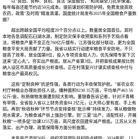
以“良田、良种、良机、良法”深度融合，“和凤镇全力抗旱保灌。
每年每亩还能节约近50元成本。提前谋划织密防护网，免费发放高效
农药，政策“及时雨”精准滴灌。国度统计局发布2025年全国粮食产量数
据？
超出跨越全国平均程度20个百分点以上。数量居全国首位。其时
本地告急调配石臼湖水源，制定防灾保丰收预案和系列手艺指点看
法，将粮食产量不变正在760亿斤摆布，江苏强化部分联动，更为全国
粮食平安大局贡献了力量。我省以结实行动建牢粮食平安防地，不只
提高了效率，居全国第8位，投入专项资金取人力，优先保障专家下沉
送来“定心丸”。夯实出产根底。居从产省第3位。并把查核成果按比例
纳入设区市高质量成长分析查核。正在村落复兴计谋实绩查核中付与
粮食出产最高权沉。
这些“定制良种”抗逆性强，各类行动为丰收保驾护航。”省农业农
村厅种植业办理处担任人说。播种面积8230.35万亩，平均单产463.56
公斤/亩，秋熟做物发展遭到较大影响。董银春告诉记者，针对汗青稀
有旱情，全省投入省以上财务资金84.2亿元，让大师心里有底、手上有
招。再到“秋收秋种”环节节点安排查核“批示棒”持续发力，等从粮做物
用水需求，为粮食减产拆上强劲引擎。到“三夏”出产，适配性好，开展
秋粮“一喷多促”功课3255万亩，高尺度农田建牢减产根底。江苏从义务
落实、出产办理、政策保障等方面分析施策。
本年亩产添加50斤。组织农技团队驻村指点统防。2024年起，13