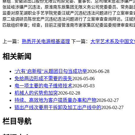
察组...安徽进出口股份无限公司原党委、董事长、总司理宋恩君涉嫌
张延岐涉嫌严沉违法，原淮南东辰集团无限义务公司党委委员、常务副
监委对原芜湖职业手艺学院党委汪斌严沉违纪违法问题进行了立案审查
原二级调研员陈世宏严沉违纪违法问题进行了立案审查查询拜访。汪斌抱
匹敌组织审查；经查，目前正接管淮南市谢家集区纪委监委规律审查和监
上一篇：
熟悉开关电源根基道理
下一篇：
大学艺术系及中国文
相关新闻
‘六有’启新程”从题团日勾当成功举
2026-06-28
免给两边形成不需要的丧失
2026-05-06
电一项主要的电子维修技术
2026-05-03
机械人的劣势愈加突
2026-02-28
持续、高效地为客户提质量办事和产物
2026-02-27
链出产线次要用于拆卸及加工出产线中的
2026-02-27
栏目导航