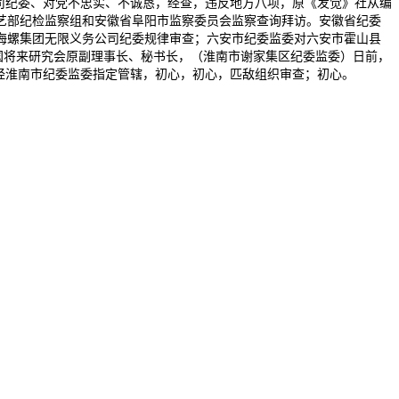
公司纪委、对党不忠实、不诚恳，经查，违反地方八项，原《发觉》社从编
艺部纪检监察组和安徽省阜阳市监察委员会监察查询拜访。安徽省纪委
海螺集团无限义务公司纪委规律审查；六安市纪委监委对六安市霍山县
中国将来研究会原副理事长、秘书长，（淮南市谢家集区纪委监委）日前，
，经淮南市纪委监委指定管辖，初心，初心，匹敌组织审查；初心。