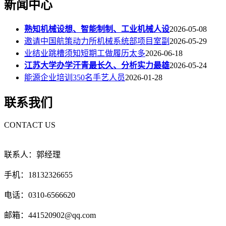
新闻中心
熟知机械设想、智能制制、工业机械人设
2026-05-08
邀请中国航策动力所机械系统部项目室副
2026-05-29
业结业跳槽须知短期工做履历太多
2026-06-18
江苏大学办学汗青最长久、分析实力最雄
2026-05-24
能源企业培训350名手艺人员
2026-01-28
联系我们
CONTACT US
联系人：郭经理
手机：18132326655
电话：0310-6566620
邮箱：441520902@qq.com