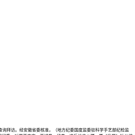
询拜访。经安徽省委核准，（地方纪委国度监委驻科学手艺部纪检监