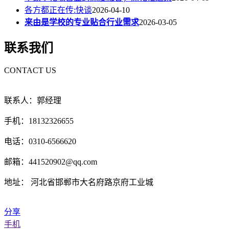
各方都正在传:快谈
2026-04-10
来由是学校的专业贴合行业需求
2026-03-05
联系我们
CONTACT US
联系人：郭经理
手机：18132326655
电话：0310-6566620
邮箱：441520902@qq.com
地址： 河北省邯郸市大名府路京府工业城
分享
手机