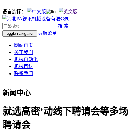
语言选择：
搜 索
导航菜单
Toggle navigation
网站首页
关于我们
机械自动化
机械百科
联系我们
新闻中心
就选高密’动线下聘请会等多场
聘请会