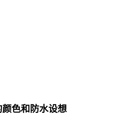
的颜色和防水设想