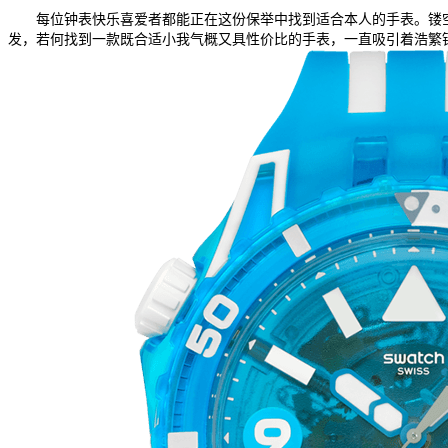
每位钟表快乐喜爱者都能正在这份保举中找到适合本人的手表。镂空
发，若何找到一款既合适小我气概又具性价比的手表，一直吸引着浩繁