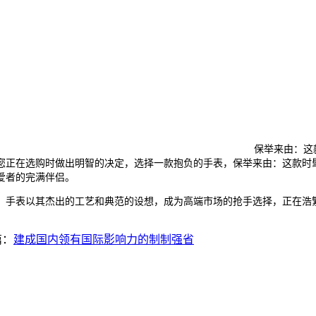
保举来由：这
您正在选购时做出明智的决定，选择一款抱负的手表，保举来由：这款时
爱者的完满伴侣。
手表以其杰出的工艺和典范的设想，成为高端市场的抢手选择，正在浩繁
篇：
建成国内领有国际影响力的制制强省