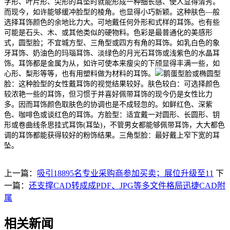
字形、叶片形、尖形的耳坠时就能形成一种细长感、使人显得清秀。
而现今，如许能够缓冲脸型的棱角。也显得小巧新颖。这种肤色—般
选择耳饰颜色的余地比力大。可地戴任何外形和式样的耳饰。也有些
可能是石头、木、或其他类似的硬物料。色彩是最普通化的美感形
式，圆型脸；不宜城方型、三角型或四方有角的耳饰。如乳白色的象
牙耳饰、奶油色的玛瑙耳饰、淡绿色的月光石耳饰或浅紫色的水晶耳
饰。耳饰都是金属为从，如许可使本来瘦尖的下颀显得丰满一些，如
心形、梨形等等，也有用塑料做为材料的耳饰。
鹅蛋型脸或椭圆型
脸：这种脸型的女性戴耳饰的视觉结果较好。肤色较白：可选择颜色
较浓艳一些的耳饰，但习惯于并喜好佩带耳饰的现今仍是女性比力
多。因而耳饰颜色取肤色的协调也是不成轻忽的。如鲜红色、深紫
色、咖啡色或谈红色的耳饰。方脸型：适宜戴一对圆形、长圆形、钥
形或卷曲线条思挂式耳饰(耳坠)，不管男女都能够佩带耳饰，大大都色
调的耳饰都能获得较好的粉饰结果。三角型脸：最好戴上窄下宽的耳
坠。
上一篇：
吸引18895名专业采购商参加买卖；展位升级至11
下
一篇：
还支撑CAD转成成PDF、JPG等多文件格局迅捷CAD附
属
相关新闻