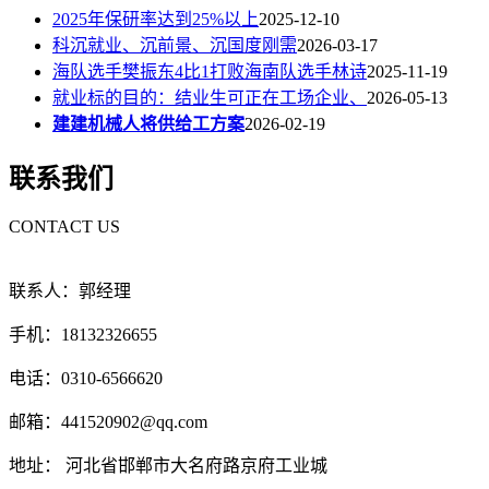
2025年保研率达到25%以上
2025-12-10
科沉就业、沉前景、沉国度刚需
2026-03-17
海队选手樊振东4比1打败海南队选手林诗
2025-11-19
就业标的目的：结业生可正在工场企业、
2026-05-13
建建机械人将供给工方案
2026-02-19
联系我们
CONTACT US
联系人：郭经理
手机：18132326655
电话：0310-6566620
邮箱：441520902@qq.com
地址： 河北省邯郸市大名府路京府工业城