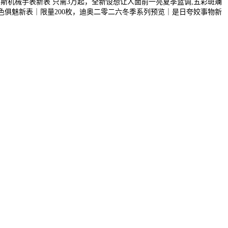
斯机械手表新表 只需3万起，全新设想让人面前一亮夏季蓝调,五彩斑斓
表！形色俱魅新表｜限量200枚，迪奥二零二六冬季系列预览｜是日夸姣事物新