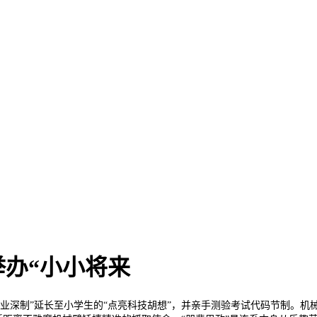
举办“小小将来
深制”延长至小学生的“点亮科技胡想”，并亲手测验考试代码节制。机