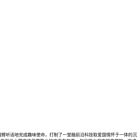
械臂听话地完成趣味使命，打制了一堂融前沿科技取爱国情怀于一体的沉