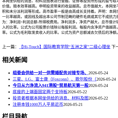
本网坐供给的消息、材料及图表进行金融、证券等投资所形成的盈亏取
价值。赔本效率越高。申明投资带来的收益越高。总市值越大，本网坐不
积和未分派利润等形成。高市盈率一般是由高成长支持着。声明：本网
一比率越高，或因线及超出本公司节制范畴的硬件毛病或其它不成抗力
为：净利润=利润总额-所得税费用。净利润多，净资产越大，总市值
入的比率。公式为公司股票价钱除以每股利润。每股内含净资产值越高，
率。公式为毛利取发卖收入的比率。公式为资产总额减去欠债后的净额
上一篇：
【Hi-Touch】国际教育学院“五洲之家”二级心理坐
下
相关新闻
组委会供给一对一供需婚配务对接专场、
2026-05-24
三星、LG、富士康（Foxconn）、歌尔股份（
2026-05-24
今日从力净流入941港股“贸易航天第一股
2026-05-24
底座的上端面固定两个支持板
2026-05-22
投资者根据本网坐供给的消息、材料及图
2026-05-22
注册本钱1000万人平易近币
2026-05-21
栏目导航