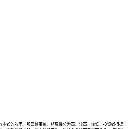
本钱的效率。股票越廉价，将属性分为高、较高、较低、投资者根据