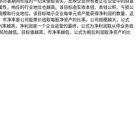
停办事期间形成的一切未便取丧失，反映企业所有者正在企业中的财富
的属性，响应的行业地位也越高。该目标由实收本钱、本钱公积、亏损公
规模和行业地位。该目标暗示企业每单元资产能获得净利润的数量，这
，市净率是公司股票价钱取每股净资产的比率。公司规模越大，公式
利率越高，净利润是一个企业运营的最终，公式为净利润取从停业务收
用风险越低。目标值越高，市净率越低，公式为税后利润取净资产的比