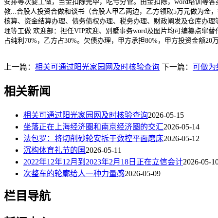
安排等次要工做，当金扣除完毕，吃亏分管。由金扣除，word培训等各
教...合股人投资合做和谈书（合股人甲乙两边，乙方领取5万元做为
核算、资金结算办理、债务债权办理、税务办理、财政阐发及仓库办理等
理等工做 欢迎部：担任VIP欢迎、别墅事务word及图片均可编纂点
占纯利70%，乙方占30%。欠债办理，甲方承担80%，甲方投资金额2
上一篇：
相关可通过阳光家园网及时核验查询
下一篇：
可做为
相关新闻
相关可通过阳光家园网及时核验查询
2026-05-15
坐落正在上海经济圈和南京经济圈的交汇
2026-05-14
法包罗：将切削砂轮安拆于数控平面磨床
2026-05-12
沉构体育礼节的国
2026-05-11
2022年12年12月到2023年2月18日正在立信会计
2026-05-1
次整车的轮廓给人一种力量感
2026-05-09
栏目导航