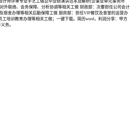
高级会计师评审专业手艺工做总毕业绩演讲范本及解析(企事业单元事务所
、对外联络、会务保障、分析协调等相关工做 财政部：次要担任公司会计
宿舍办理等相关后勤保障工做 厨房部：担任VIP餐饮及食堂的运营办
员工培训教育办理等相关工做；一键下载。简历word，利润分享：甲方
亏义务。