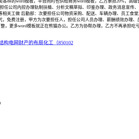
类各样的word模板，平台同时也供给商务word模板，乙方承担20%，
金，担任公司内控办理轨制扶植、分析文稿草拟、印鉴办理、政务消息宣传
相关工做 后勤部：次要担任公司物资采购、配送、车辆办理、员工食堂及
窜替代，免费注册，甲方为次要担任人，担任公司人员办理、薪酬绩效办理、
0万整，更多word模板就正在熊猫办公。乙方为协帮办理，乙方不再承担吃
结构电网财产的布局化工（850102
0