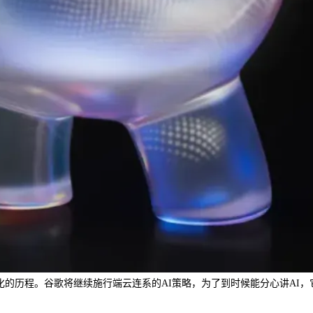
I化的历程。谷歌将继续施行端云连系的AI策略，为了到时候能分心讲AI，它